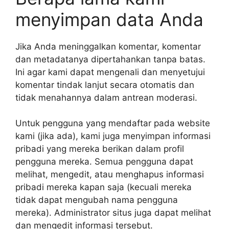
menyimpan data Anda
Jika Anda meninggalkan komentar, komentar
dan metadatanya dipertahankan tanpa batas.
Ini agar kami dapat mengenali dan menyetujui
komentar tindak lanjut secara otomatis dan
tidak menahannya dalam antrean moderasi.
Untuk pengguna yang mendaftar pada website
kami (jika ada), kami juga menyimpan informasi
pribadi yang mereka berikan dalam profil
pengguna mereka. Semua pengguna dapat
melihat, mengedit, atau menghapus informasi
pribadi mereka kapan saja (kecuali mereka
tidak dapat mengubah nama pengguna
mereka). Administrator situs juga dapat melihat
dan mengedit informasi tersebut.