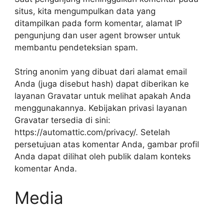
situs, kita mengumpulkan data yang
ditampilkan pada form komentar, alamat IP
pengunjung dan user agent browser untuk
membantu pendeteksian spam.
String anonim yang dibuat dari alamat email
Anda (juga disebut hash) dapat diberikan ke
layanan Gravatar untuk melihat apakah Anda
menggunakannya. Kebijakan privasi layanan
Gravatar tersedia di sini:
https://automattic.com/privacy/. Setelah
persetujuan atas komentar Anda, gambar profil
Anda dapat dilihat oleh publik dalam konteks
komentar Anda.
Media